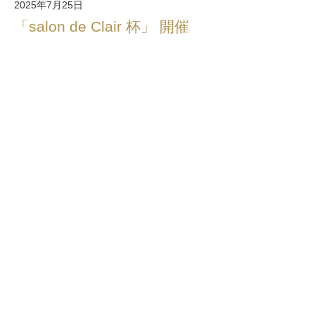
2025年7月25日
「salon de Clair 杯」 開催
7/2（金）サロン１周年記念
東京から新幹線で三島まで
初の試みゴルフコンペ
クールカート、UVパラソル、
クールスプレーと、バッチリ凍らせた
ドリンクで完璧な猛暑対策
当日、天気は曇、東京よりは涼しく午
後は、
吹く風も気持ち良かったです
7年ぶりのAYAさん、７月は週1でラウ
ンド
してる顔出しNGのみゆきちゃんは上手
すぎる～
Mii講師もベストスコア